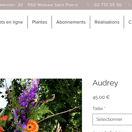
, 20 1150 Woluwe Saint Pierre |
02 772 05 50
s en ligne
Plantes
Abonnements
Réalisations
C
Audrey
Prix
45,00 €
Taille
*
Sélectionner