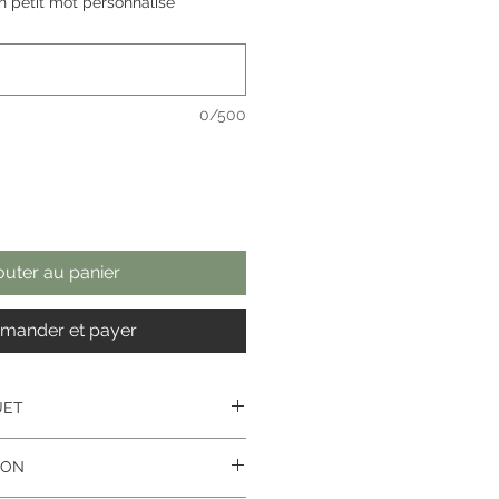
un petit mot personnalisé
0/500
outer au panier
ander et payer
UET
longé coloré sur structure.
SON
 fleurs varient
en fonction des