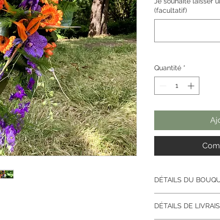
Je souhaite laisser 
(facultatif)
Quantité
*
Aj
Comm
DÉTAILS DU BOUQ
Bouquet morderne al
DÉTAILS DE LIVRAI
NB : Les bouquets et