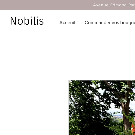
Avenue Edmond Parmentier
Acceuil
Commander vos bouquet